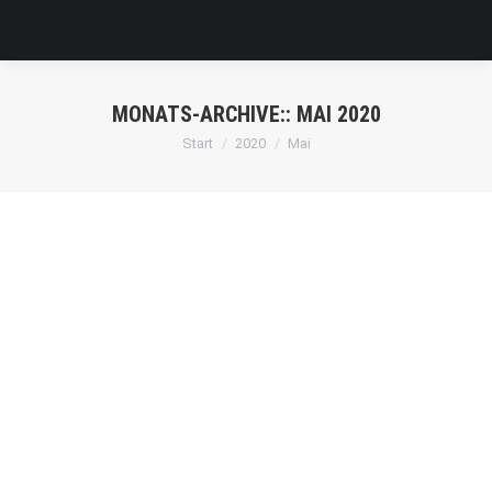
MONATS-ARCHIVE::
MAI 2020
Sie befinden sich hier:
Start
2020
Mai