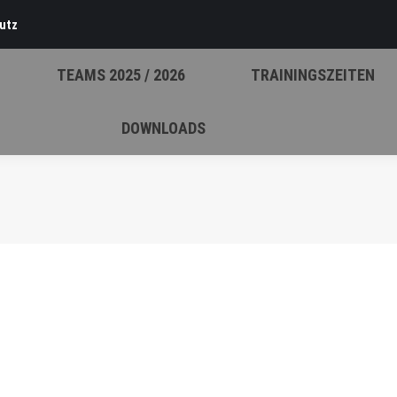
utz
TEAMS 2025 / 2026
TRAININGSZEITEN
DOWNLOADS
er 2017
10.12 morgens hatten wir unser Spiel in Bitburg. Leider hatten wir 
n. Die Anfangszeit war von Nervosität gekennzeichnet und keiner d