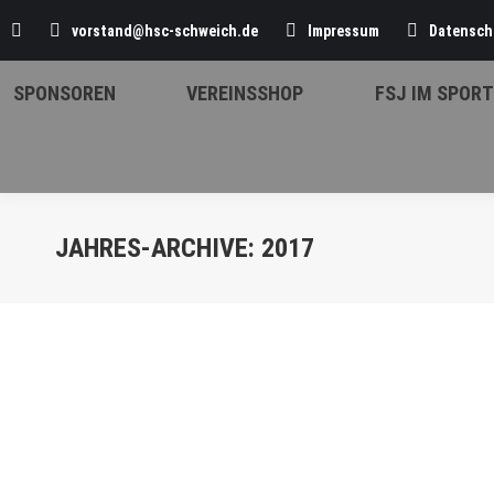
Search:
vorstand@hsc-schweich.de
Impressum
Datensch
SPONSOREN
VEREINSSHOP
FSJ IM SPORT
JAHRES-ARCHIVE:
2017
mE: Auswärtssieg in Bitburg
mE Jugend - Saison 2017/2018
Von
Sven Sturm
11. Dezemb
TV Bitburg – HSC Schweich 13:22 Quelle: Stefan Heyer Am 
Spielern der E-Jugend und Leon von den Minis angetrete