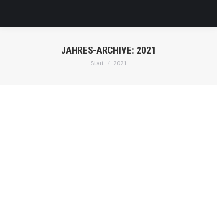
JAHRES-ARCHIVE:
2021
Sie befinden sich hier:
Start
2021