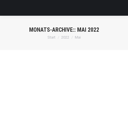
MONATS-ARCHIVE::
MAI 2022
Sie befinden sich hier:
Start
2022
Mai