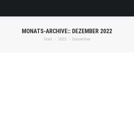
MONATS-ARCHIVE::
DEZEMBER 2022
Sie befinden sich hier:
Start
2022
Dezember