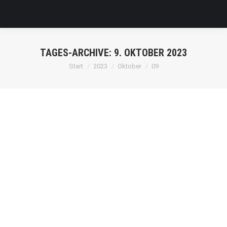
TAGES-ARCHIVE:
9. OKTOBER 2023
Sie befinden sich hier:
Start
2023
Oktober
09