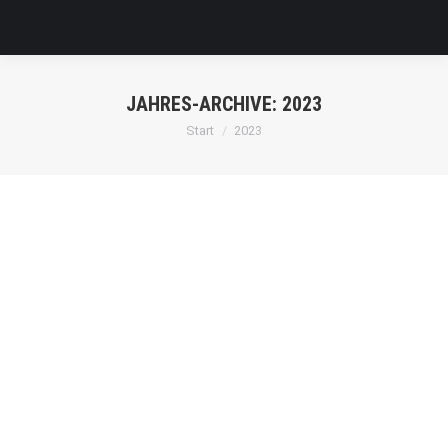
JAHRES-ARCHIVE:
2023
Sie befinden sich hier:
Start
2023