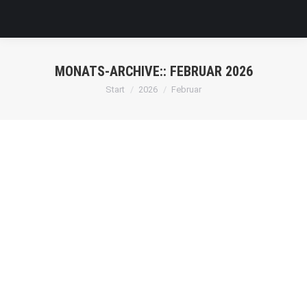
MONATS-ARCHIVE::
FEBRUAR 2026
Sie befinden sich hier:
Start
2026
Februar