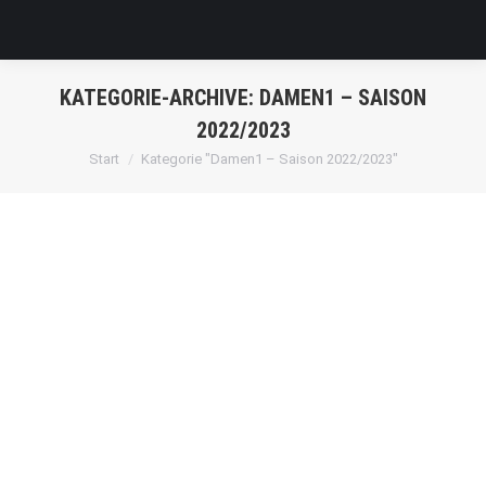
KATEGORIE-ARCHIVE:
DAMEN1 – SAISON
2022/2023
Sie befinden sich hier:
Start
Kategorie "Damen1 – Saison 2022/2023"