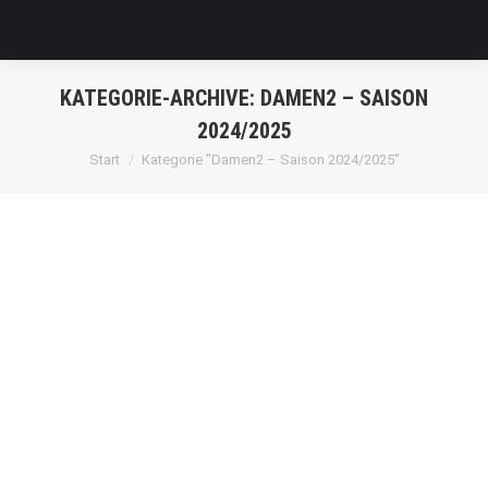
KATEGORIE-ARCHIVE:
DAMEN2 – SAISON
2024/2025
Sie befinden sich hier:
Start
Kategorie "Damen2 – Saison 2024/2025"