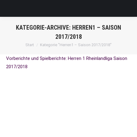
KATEGORIE-ARCHIVE:
HERREN1 – SAISON
2017/2018
Sie befinden sich hier:
Start
Kategorie "Herren1 – Saison 2017/2018"
Vorberichte und Spielberichte: Herren 1 Rheinlandliga Saison
2017/2018
Verdiente Heimniederlage gegen
Mertesdorf
Herren1 - Saison 2017/2018
Von
Sven Sturm
26. November 2017
HSC Schweich – HSG Mertesdorf/Ruwertal 28:34