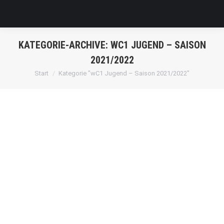
KATEGORIE-ARCHIVE:
WC1 JUGEND – SAISON
2021/2022
Sie befinden sich hier:
Start
Kategorie "wC1 Jugend – Saison 2021/2022"