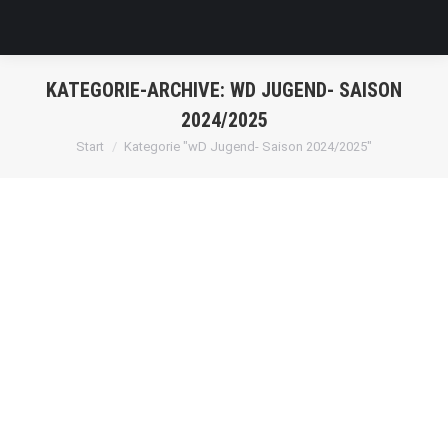
KATEGORIE-ARCHIVE:
WD JUGEND- SAISON
2024/2025
Sie befinden sich hier:
Start
Kategorie "wD Jugend- Saison 2024/2025"