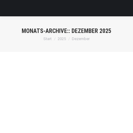
MONATS-ARCHIVE::
DEZEMBER 2025
Sie befinden sich hier:
Start
2025
Dezember