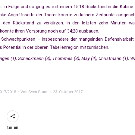
er in Folge und so ging es mit einem 15:18 Rückstand in die Kabine.
 linke Angriffsseite der Trierer konnte zu keinem Zeitpunkt ausgesch
den Rückstand zu verkürzen. In den letzten zehn Minuten wa
 konnte ihren Vorsprung noch auf 34:28 ausbauen.
n Schwachpunkten – insbesondere der mangelnden Defensivarbeit
as Potential in der oberen Tabellenregion mitzumischen.
lingen (1), Schackmann (8), Thömmes (8), May (4), Christmann (1), W
2017/2018
Von
Sven Sturm
23. Oktober 2017
teilen