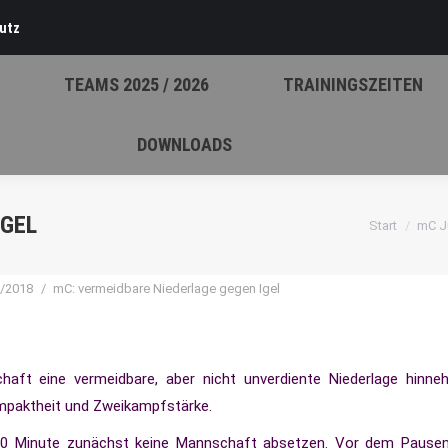
utz
TEAMS 2025 / 2026
TRAININGSZEITEN
DOWNLOADS
IGEL
Sie befinden
Start
mC J
befinden sich hier:
7/2018
mC: vermeidbare Niederlage gegen Igel
aft eine vermeidbare, aber nicht unverdiente Niederlage hinne
ompaktheit und Zweikampfstärke.
r 20 Minute zunächst keine Mannschaft absetzen. Vor dem Pausen