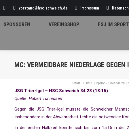
Search:
vorstand@hsc-schweich.de
Impressum
Datensch
SPONSOREN
VEREINSSHOP
FSJ IM SPORT
MC: VERMEIDBARE NIEDERLAGE GEGEN 
Sie 
Start
mC Jugend - Saison 201
JSG Trier-Igel – HSC Schweich 34:28 (18:15)
Quelle: Hubert Tönnissen
Gegen die JSG Trier-Igel musste die Schweicher Mannsch
Insbesondere in der Abwehrarbeit fehlte die notwendige K
In der ersten Halbzeit konnte sich bis zum 15:15 in de