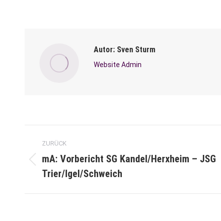
Autor:
Sven Sturm
Website Admin
Kommentarnavigation
ZURÜCK
mA: Vorbericht SG Kandel/Herxheim – JSG
Vorheriger
Trier/Igel/Schweich
Beitrag: