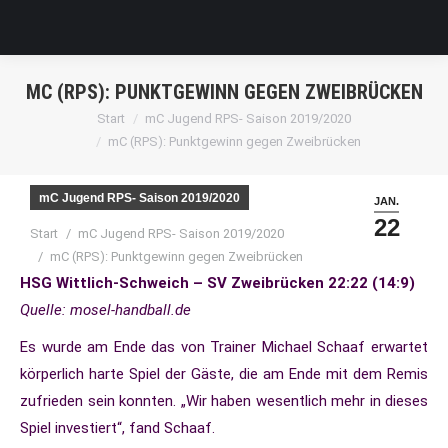
MC (RPS): PUNKTGEWINN GEGEN ZWEIBRÜCKEN
Sie befinden sich hier:
Start
mC Jugend RPS- Saison 2019/2020
mC (RPS): Punktgewinn gegen Zweibrücken
mC Jugend RPS- Saison 2019/2020
JAN.
22
Sie befinden sich hier:
Start
mC Jugend RPS- Saison 2019/2020
mC (RPS): Punktgewinn gegen Zweibrücken
HSG Wittlich-Schweich – SV Zweibrücken 22:22 (14:9)
Quelle: mosel-handball.de
Es wurde am Ende das von Trainer Michael Schaaf erwartet
körperlich harte Spiel der Gäste, die am Ende mit dem Remis
zufrieden sein konnten. „Wir haben wesentlich mehr in dieses
Spiel investiert“, fand Schaaf.