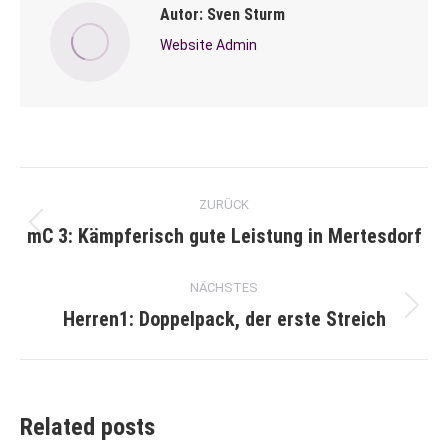
Autor:
Sven Sturm
Website Admin
Kommentarnavigation
ZURÜCK
mC 3: Kämpferisch gute Leistung in Mertesdorf
Vorheriger
Beitrag:
NÄCHSTES
Herren1: Doppelpack, der erste Streich
Nächster
Beitrag:
Related posts