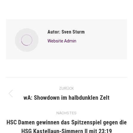
Autor:
Sven Sturm
Website Admin
Kommentarnavigation
ZURÜCK
wA: Showdown im halbdunklen Zelt
Vorheriger
Beitrag:
NÄCHSTES
HSC Damen gewinnen das Spitzenspiel gegen die
Nächster
HSG Kastellaun-Simmern II mit 23:19