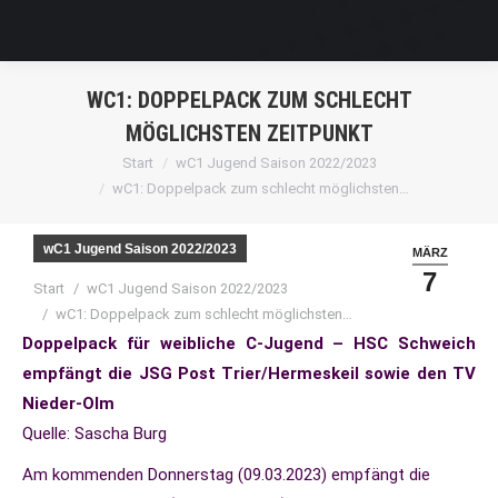
WC1: DOPPELPACK ZUM SCHLECHT
MÖGLICHSTEN ZEITPUNKT
Sie befinden sich hier:
Start
wC1 Jugend Saison 2022/2023
wC1: Doppelpack zum schlecht möglichsten…
wC1 Jugend Saison 2022/2023
MÄRZ
7
Sie befinden sich hier:
Start
wC1 Jugend Saison 2022/2023
wC1: Doppelpack zum schlecht möglichsten…
Doppelpack für weibliche C-Jugend – HSC Schweich
empfängt die JSG Post Trier/Hermeskeil sowie den TV
Nieder-Olm
Quelle: Sascha Burg
Am kommenden Donnerstag (09.03.2023) empfängt die