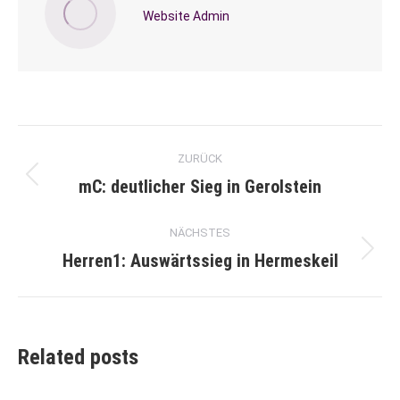
Website Admin
Kommentarnavigation
ZURÜCK
mC: deutlicher Sieg in Gerolstein
Vorheriger
Beitrag:
NÄCHSTES
Herren1: Auswärtssieg in Hermeskeil
Nächster
Beitrag:
Related posts