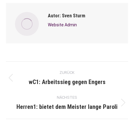
Autor:
Sven Sturm
Website Admin
Kommentarnavigation
ZURÜCK
wC1: Arbeitssieg gegen Engers
Vorheriger
Beitrag:
NÄCHSTES
Herren1: bietet dem Meister lange Paroli
Nächster
Beitrag: